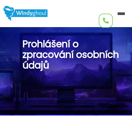
Internet
Televize
Prohlášení o
IT servis
zpracování osobních
SmartHome
Aktuality
údajů
Kontakt