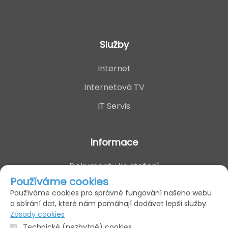
Služby
Internet
Internetová TV
IT Servis
Informace
Dokumenty ke stažení
Používáme cookies
Kontakt
Používáme cookies pro správné fungování našeho webu
Zákaznický portál
a sbírání dat, které nám pomáhají dodávat lepší služby.
Zásady cookies
Technické (nezbytné) cookies