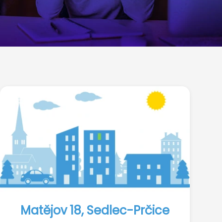
Matějov 18, Sedlec-Prčice