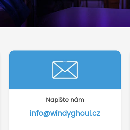
Napište nám
info@windyghoul.cz