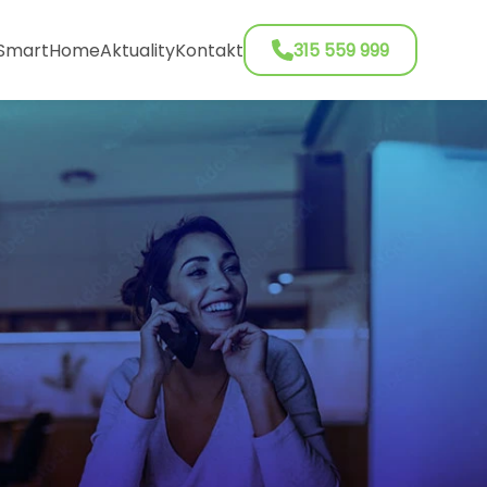
SmartHome
Aktuality
Kontakt
315 559 999