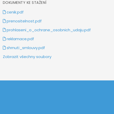
DOKUMENTY KE STAŽENÍ
cenik.pdf
prenositelnost.pdf
prohlaseni_o_ochrane_osobnich_udaju.pdf
reklamace.pdf
shrnuti_smlouvy.pdf
Zobrazit všechny soubory